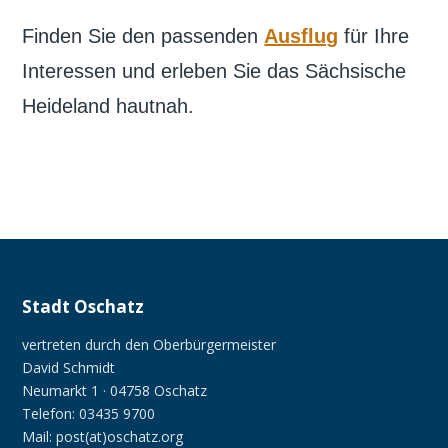
Finden Sie den passenden
Ausflug
für Ihre
Interessen und erleben Sie das Sächsische
Heideland hautnah.
Stadt Oschatz
vertreten durch den Oberbürgermeister
David Schmidt
Neumarkt 1 · 04758 Oschatz
Telefon: 03435 9700
Mail: post(at)oschatz.org