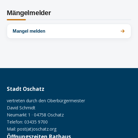
Mängelmelder
Mangel melden
Stadt Oschatz
vertreten durch den Oberbürgermeister
David Schmidt
Neumarkt 1 · 04758 Oschatz
Telefon: 03435 9700
Mail: post(at)oschatz.org
Öffnungszeiten Rathaus