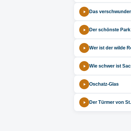
Das verschwunden
Der schönste Park 
Wer ist der wilde 
Wie schwer ist S
Oschatz-Glas
Der Türmer von St.