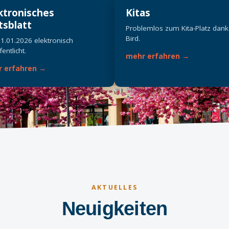
ktronisches
Kitas
sblatt
Problemlos zum Kita-Platz dank 
Bird.
01.01.2026 elektronisch
entlicht.
mehr erfahren →
 erfahren →
AKTUELLES
Neuigkeiten