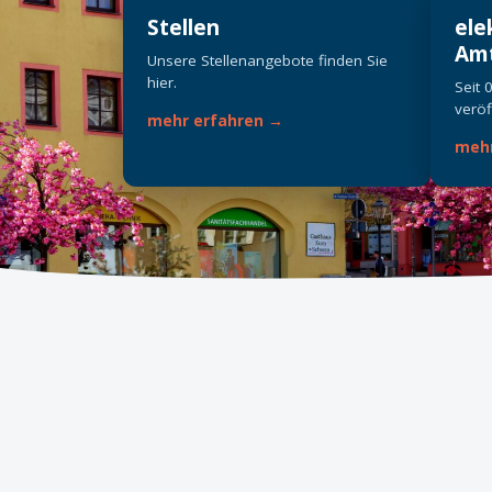
Stellen
ele
Amt
Unsere Stellenangebote finden Sie
hier.
Seit 
veröff
mehr erfahren →
mehr