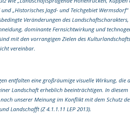
hutz wie „Landschaftsprägende Höhenrücken, Kuppen
und „Historisches Jagd- und Teichgebiet Wermsdorf“ d
sbedingte Veränderungen des Landschaftscharakters,
chneidung, dominante Fernsichtwirkung und technog
ind mit den vorrangigen Zielen des Kulturlandschafts
nicht vereinbar.
n entfalten eine großräumige visuelle Wirkung, die d
iner Landschaft erheblich beeinträchtigen. In diesem 
 nach unserer Meinung im Konflikt mit dem Schutz der
nd Landschafft (Z 4.1.1.11 LEP 2013).