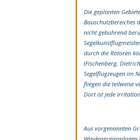
Die geplanten Gebiete
Bauschutzbereiches de
nicht gebührend berüc
Segelkunstflugmeiste
durch die Rotoren kö
(Fischenberg, Dietri
Segelflugzeugen im N
fliegen die teilweise
Dort ist jede Irritat
Aus vorgenannten Grü
Windenergieanlagen i