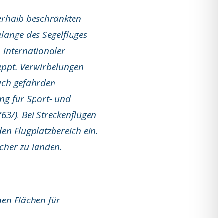
ßerhalb beschränkten
elange des Segelfluges
h internationaler
eppt. Verwirbelungen
auch gefährden
ng für Sport- und
63/). Bei Streckenflügen
den Flugplatzbereich ein.
icher zu landen.
hen Flächen für