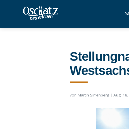
RA
Stellungn
Westsach
von
Martin Sirrenberg
|
Aug. 18