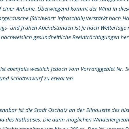
uf einer Anhöhe. Überwiegend kommt der Wind in diese
rgeräusche (Stichwort: Infraschall) verstärkt nach H
gs- und frühen Abendstunden ist je nach Wetterlage 
 nachweislich gesundheitliche Beeinträchtigungen her
 ist ebenfalls westlich jedoch vom Vorranggebiet Nr. 5
und Schattenwurf zu erwarten.
nnbar ist die Stadt Oschatz an der Silhouette des hi
und des Rathauses. Die dann möglichen Windenergiean
 Kirchturmspitzen um bis zu 200 m. Das ist unserer E