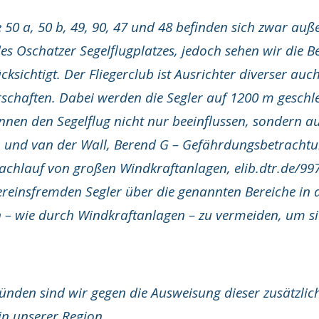
 50 a, 50 b, 49, 90, 47 und 48 befinden sich zwar au
s Oschatzer Segelflugplatzes, jedoch sehen wir die B
ksichtigt. Der Fliegerclub ist Ausrichter diverser auc
rschaften. Dabei werden die Segler auf 1200 m geschl
nnen den Segelflug nicht nur beeinflussen, sondern 
ch und van der Wall, Berend G – Gefährdungsbetrachtu
achlauf von großen Windkraftanlagen, elib.dtr.de/997
 vereinsfremden Segler über die genannten Bereiche in 
ion – wie durch Windkraftanlagen – zu vermeiden, um s
nden sind wir gegen die Ausweisung dieser zusätzlic
n unserer Region.