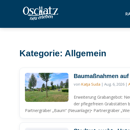
RA
Kategorie: Allgemein
Baumaßnahmen auf 
von
Katja Suda
|
Aug. 6, 2026
|
Erweiterung Grabangebot: Ne
der pflegefreien Grabstätten 
Partnergräber „Baum“ (Neuanlage)• Partnergräber „Wiese