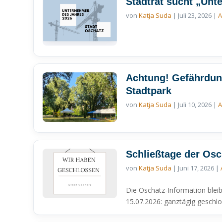
Stadtrat sucht „Un
von
Katja Suda
|
Juli 23, 2026
|
A
Achtung! Gefährdung
Stadtpark
von
Katja Suda
|
Juli 10, 2026
|
A
Schließtage der Osc
von
Katja Suda
|
Juni 17, 2026
|
Die Oschatz-Information blei
15.07.2026: ganztägig geschlo