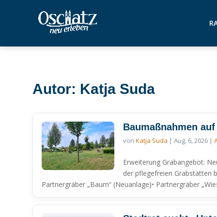
RA
Autor: Katja Suda
Baumaßnahmen auf 
von
Katja Suda
|
Aug. 6, 2026
|
Erweiterung Grabangebot: Ne
der pflegefreien Grabstätten 
Partnergräber „Baum“ (Neuanlage)• Partnergräber „Wiese