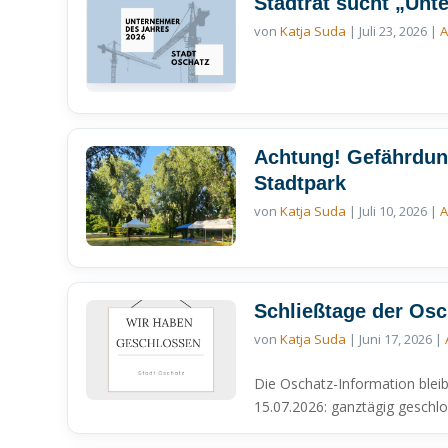
Stadtrat sucht „Un
von
Katja Suda
|
Juli 23, 2026
|
A
Achtung! Gefährdung
Stadtpark
von
Katja Suda
|
Juli 10, 2026
|
A
Schließtage der Osc
von
Katja Suda
|
Juni 17, 2026
|
Die Oschatz-Information blei
15.07.2026: ganztägig geschlo