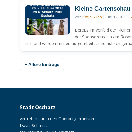
Kleine Gartenschau
von
Katja Suda
|
Juni 17, 2026
|
Bereits im Vorfeld der Kleine
der Sponsorenstein am Rosens
sich und wurde nun neu aufgearbeitet und hübsch gema
« Ältere Einträge
Stadt Oschatz
vertreten durch den Oberbürgermeister
David Schmidt