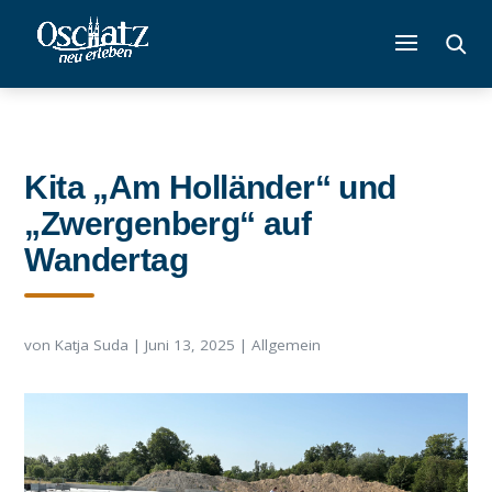
Kita „Am Holländer“ und
„Zwergenberg“ auf
Wandertag
von
Katja Suda
|
Juni 13, 2025
|
Allgemein