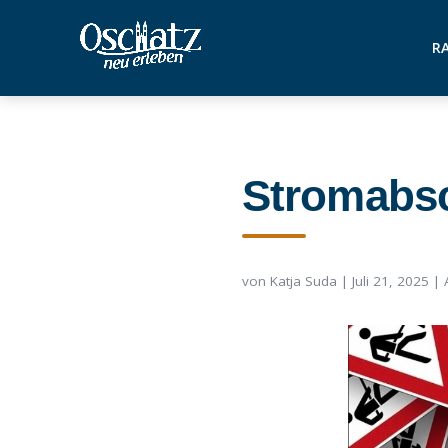
RA
Stromabsc
von
Katja Suda
|
Juli 21, 2025
|