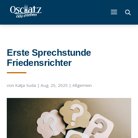
Erste Sprechstunde
Friedensrichter
von
Katja Suda
|
Aug. 25, 2025
|
Allgemein